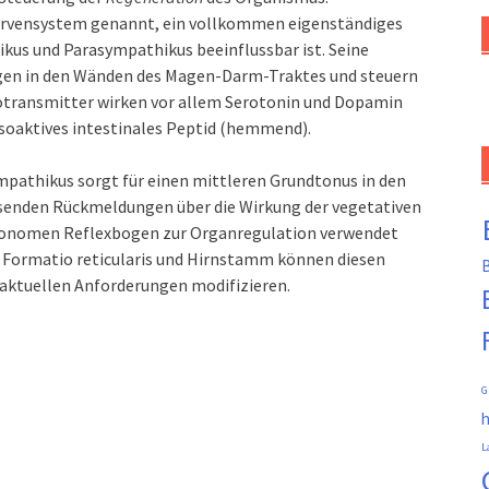
ervensystem genannt, ein vollkommen eigenständiges
kus und Parasympathikus beeinflussbar ist. Seine
gen in den Wänden des Magen-Darm-Traktes und steuern
otransmitter wirken vor allem Serotonin und Dopamin
soaktives intestinales Peptid (hemmend).
pathikus sorgt für einen mittleren Grundtonus in den
 senden Rückmeldungen über die Wirkung der vegetativen
utonomen Reflexbogen zur Organregulation verwendet
Formatio reticularis und Hirnstamm können diesen
B
 aktuellen Anforderungen modifizieren.
G
L