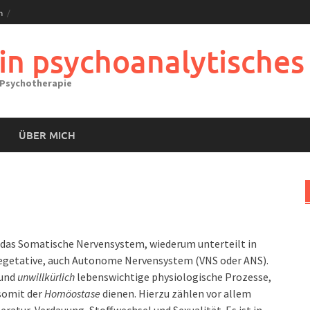
m
ein psychoanalytisches
 Psychotherapie
ÜBER MICH
 das Somatische Nervensystem, wiederum unterteilt in
Vegetative, auch Autonome Nervensystem (VNS oder ANS).
und
unwillkürlich
lebenswichtige physiologische Prozesse,
 somit der
Homöostase
dienen. Hierzu zählen vor allem