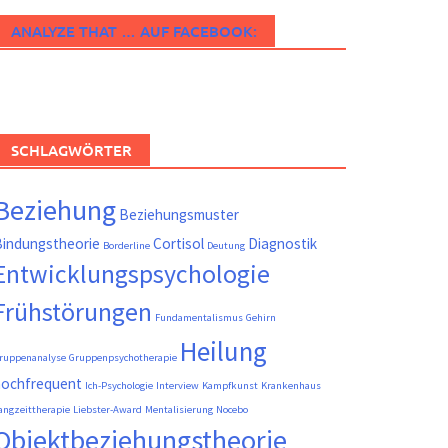
ANALYZE THAT … AUF FACEBOOK:
SCHLAGWÖRTER
Beziehung
Beziehungsmuster
indungstheorie
Cortisol
Diagnostik
Borderline
Deutung
Entwicklungspsychologie
Frühstörungen
Fundamentalismus
Gehirn
Heilung
ruppenanalyse
Gruppenpsychotherapie
hochfrequent
Ich-Psychologie
Interview
Kampfkunst
Krankenhaus
angzeittherapie
Liebster-Award
Mentalisierung
Nocebo
Objektbeziehungstheorie