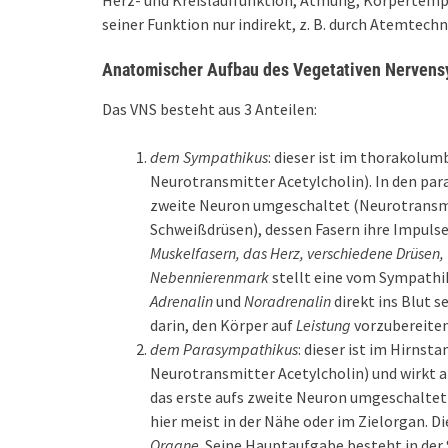
Herz- und Kreislauffunktion, Atmung, Körpertemper
seiner Funktion nur indirekt, z. B. durch Atemtech
Anatomischer Aufbau des Vegetativen Nerven
Das VNS besteht aus 3 Anteilen:
dem Sympathikus
: dieser ist im thorakolu
Neurotransmitter Acetylcholin). In den par
zweite Neuron umgeschaltet (Neurotransm
Schweißdrüsen), dessen Fasern ihre Impulse 
Muskelfasern, das Herz, verschiedene Drüsen,
Nebennierenmark
stellt eine vom Sympathik
Adrenalin
und
Noradrenalin
direkt ins Blut 
darin, den Körper auf
Leistung
vorzubereiten
dem Parasympathikus
: dieser ist im Hirns
Neurotransmitter Acetylcholin) und wirkt a
das erste aufs zweite Neuron umgeschaltet 
hier meist in der Nähe oder im Zielorgan. Di
Organe
. Seine Hauptaufgabe besteht in der