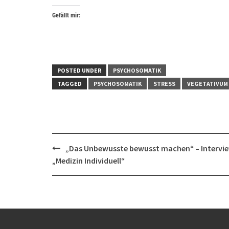
Gefällt mir:
POSTED UNDER
PSYCHOSOMATIK
TAGGED
PSYCHOSOMATIK
STRESS
VEGETATIVUM
Post
„Das Unbewusste bewusst machen“ – Intervie
navigation
„Medizin Individuell“