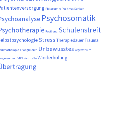
Patientenversorgung
Philosophie
Positives Denken
Psychosomatik
Psychoanalyse
Schulenstreit
Psychotherapie
Resilienz
Stress
Selbstpsychologie
Therapiedauer
Trauma
Unbewusstes
raumatherapie
Triangulieren
Vegetativum
Wiederholung
ergangenheit
VNS
Vorurteile
Übertragung