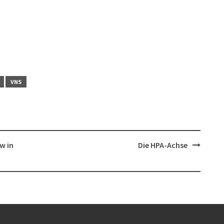
VNS
w in
Die HPA-Achse