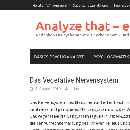
Skip
Herzlich Willkommen!
Datenschutzerklärung
Impressu
to
content
Analyze that – 
Gedanken zu Psychoanalyse, Psychosomatik und
BASICS PSYCHOANALYSE
PSYCHOSOMATIK
Das Vegetative Nervensystem
8. August 2019
cduerich
Das Nervensystem des Menschen unterteilt sich in
zentrales und peripheres Nervensystem, und das 
Das Vegetative Nervensystem reguliert
unbewusst
die der Aufrechterhaltung des inneren Milieus und