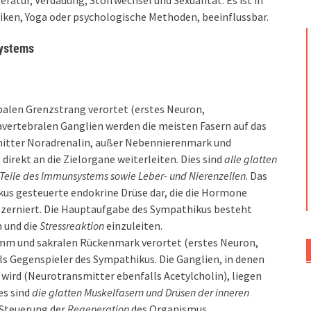
atur, Verdauung, Stoffwechsel und Sexualität. Es ist in
niken, Yoga oder psychologische Methoden, beeinflussbar.
systems
mbalen Grenzstrang verortet (erstes Neuron,
avertebralen Ganglien werden die meisten Fasern auf das
itter Noradrenalin, außer Nebennierenmark und
direkt an die Zielorgane weiterleiten. Dies sind
alle glatten
 Teile des Immunsystems sowie Leber- und Nierenzellen
. Das
us gesteuerte endokrine Drüse dar, die die Hormone
sezerniert. Die Hauptaufgabe des Sympathikus besteht
 und die
Stressreaktion
einzuleiten.
tamm und sakralen Rückenmark verortet (erstes Neuron,
ls Gegenspieler des Sympathikus. Die Ganglien, in denen
wird (Neurotransmitter ebenfalls Acetylcholin), liegen
es sind
die glatten Muskelfasern und Drüsen der inneren
 Steuerung der
Regeneration
des Organismus.