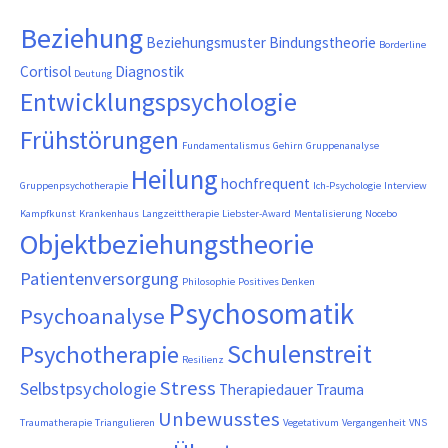
Beziehung
Beziehungsmuster
Bindungstheorie
Borderline
Cortisol
Diagnostik
Deutung
Entwicklungspsychologie
Frühstörungen
Fundamentalismus
Gehirn
Gruppenanalyse
Heilung
hochfrequent
Gruppenpsychotherapie
Ich-Psychologie
Interview
Kampfkunst
Krankenhaus
Langzeittherapie
Liebster-Award
Mentalisierung
Nocebo
Objektbeziehungstheorie
Patientenversorgung
Philosophie
Positives Denken
Psychosomatik
Psychoanalyse
Schulenstreit
Psychotherapie
Resilienz
Stress
Selbstpsychologie
Therapiedauer
Trauma
Unbewusstes
Traumatherapie
Triangulieren
Vegetativum
Vergangenheit
VNS