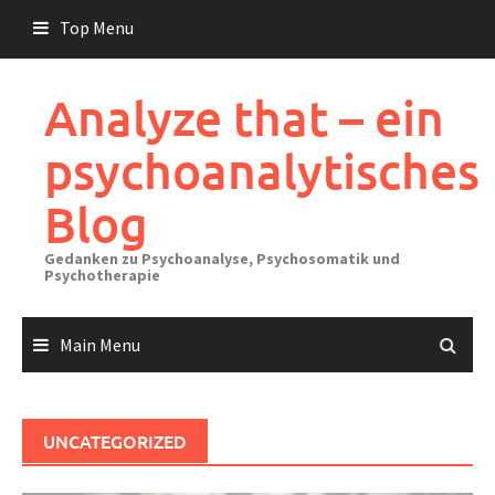
Skip
Top Menu
to
content
Analyze that – ein
psychoanalytisches
Blog
Gedanken zu Psychoanalyse, Psychosomatik und
Psychotherapie
Main Menu
UNCATEGORIZED