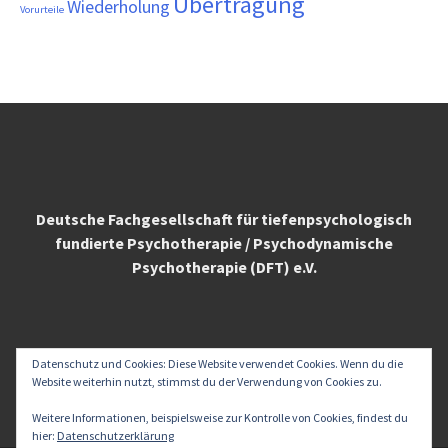
Übertragung
Wiederholung
Vorurteile
Deutsche Fachgesellschaft für tiefenpsychologisch
fundierte Psychotherapie / Psychodynamische
Psychotherapie (DFT) e.V.
Datenschutz und Cookies: Diese Website verwendet Cookies. Wenn du die
Website weiterhin nutzt, stimmst du der Verwendung von Cookies zu.
Weitere Informationen, beispielsweise zur Kontrolle von Cookies, findest du
hier:
Datenschutzerklärung