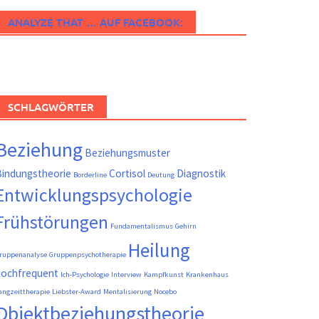
ANALYZE THAT … AUF FACEBOOK:
SCHLAGWÖRTER
Beziehung
Beziehungsmuster
indungstheorie
Cortisol
Diagnostik
Borderline
Deutung
Entwicklungspsychologie
Frühstörungen
Fundamentalismus
Gehirn
Heilung
ruppenanalyse
Gruppenpsychotherapie
hochfrequent
Ich-Psychologie
Interview
Kampfkunst
Krankenhaus
angzeittherapie
Liebster-Award
Mentalisierung
Nocebo
Objektbeziehungstheorie