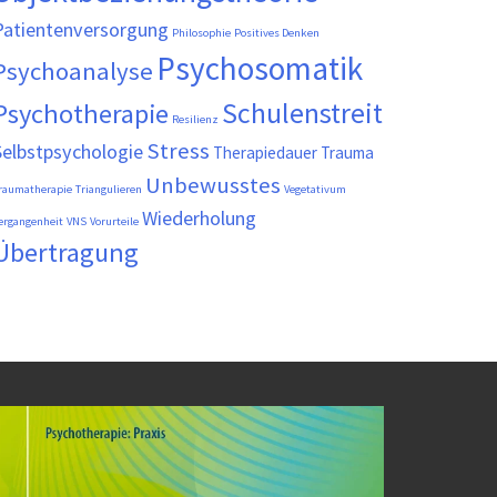
Patientenversorgung
Philosophie
Positives Denken
Psychosomatik
Psychoanalyse
Schulenstreit
Psychotherapie
Resilienz
Stress
Selbstpsychologie
Therapiedauer
Trauma
Unbewusstes
raumatherapie
Triangulieren
Vegetativum
Wiederholung
ergangenheit
VNS
Vorurteile
Übertragung