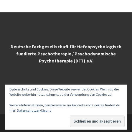
Deutsche Fachgesellschaft für tiefenpsychologisch
fundierte Psychotherapie / Psychodynamische
Psychotherapie (DFT) e.V.
Datenschutz und Cookies: Diese Website verwendet Cookies. Wenn du die
Website weiterhin nutzt, stimmst du der Verwendung von Cookies zu.
Weitere Informationen, beispielsweise zur Kontrolle von Cookies, findest du
hier:
Datenschutzerklärung
Copyright © 2026
Analyze that - ein psychoanalytisches Blog
.
Proudly powered by
WordPress
.
|
Theme: Awaken by
ThemezHut
.