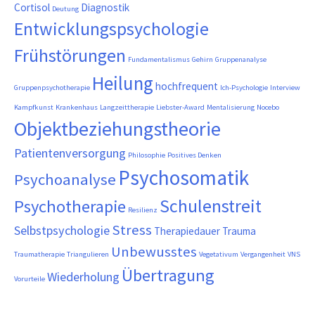
Cortisol
Diagnostik
Deutung
Entwicklungspsychologie
Frühstörungen
Fundamentalismus
Gehirn
Gruppenanalyse
Heilung
hochfrequent
Gruppenpsychotherapie
Ich-Psychologie
Interview
Kampfkunst
Krankenhaus
Langzeittherapie
Liebster-Award
Mentalisierung
Nocebo
Objektbeziehungstheorie
Patientenversorgung
Philosophie
Positives Denken
Psychosomatik
Psychoanalyse
Schulenstreit
Psychotherapie
Resilienz
Stress
Selbstpsychologie
Therapiedauer
Trauma
Unbewusstes
Traumatherapie
Triangulieren
Vegetativum
Vergangenheit
VNS
Übertragung
Wiederholung
Vorurteile