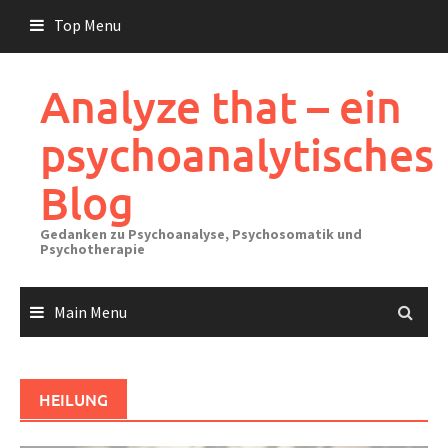
Skip
Top Menu
to
content
Analyze that – ein
psychoanalytisches
Blog
Gedanken zu Psychoanalyse, Psychosomatik und
Psychotherapie
Main Menu
HEILUNG