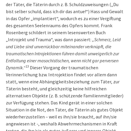
der Täter, die Täterin durch z. B. Schuldzuweisungen („Du
bist selber schuld, dass ich dir das antue!“) Hass und Gewalt
in das Opfer „implantiert“, wodurch es zu einer Vergiftung
des gesamten Seelenraums des Opfers kommt. Frank
Rosenberg schildert in seinem lesenswerten Buch
„Introjekt und Trauma“, was dann passiert:
„Schmerz, Leid
und Liebe sind unverrückbar miteinander verknüpft, die
traumatischen Introjektionen führen damit unweigerlich zur
Entfaltung einer masochistischen, wenn nicht gar perversen
13
Dynamik.“
Dieser Vorgang der traumatischen
Verinnerlichung bzw. Introjektion findet vor allem dann
statt, wenn eine Abhängigkeitsbeziehung zum Täter, zur
Täterin besteht, und gleichzeitig keine hilfreichen
alternativen Objekte (z. B. schützende Familienmitglieder)
zur Verfügung stehen. Das Kind gerät in einer solchen
Situation in die Not, den Täter, die Täterin als gutes Objekt
wiederherzustellen – weil es ihn/sie braucht, auf ihn/sie
angewiesen ist -, weshalb Abwehrmechanismen in Kraft
treten, die ihn/sie als gutes äußeres und inneres Objekt