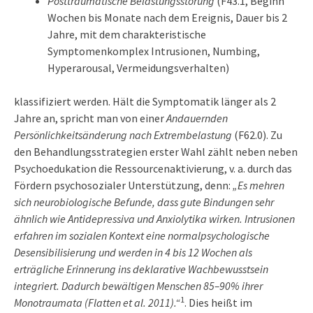
Posttraumatische Belastungsstörung
(F43.1, Beginn
Wochen bis Monate nach dem Ereignis, Dauer bis 2
Jahre, mit dem charakteristische
Symptomenkomplex Intrusionen, Numbing,
Hyperarousal, Vermeidungsverhalten)
klassifiziert werden. Hält die Symptomatik länger als 2
Jahre an, spricht man von einer
Andauernden
Persönlichkeitsänderung nach Extrembelastung
(F62.0). Zu
den Behandlungsstrategien erster Wahl zählt neben neben
Psychoedukation die Ressourcenaktivierung, v. a. durch das
Fördern psychosozialer Unterstützung, denn:
„Es mehren
sich neurobiologische Befunde, dass gute Bindungen sehr
ähnlich wie Antidepressiva und Anxiolytika wirken. Intrusionen
erfahren im sozialen Kontext eine normalpsychologische
Desensibilisierung und werden in 4 bis 12 Wochen als
erträgliche Erinnerung ins deklarative Wachbewusstsein
integriert. Dadurch bewältigen Menschen 85–90% ihrer
1
Monotraumata (Flatten et al. 2011).“
. Dies heißt im