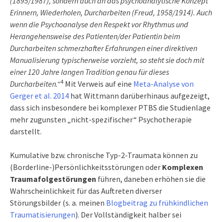
(1895/1987), sondern auch an das psychoanalytische Konzept
Erinnern, Wiederholen, Durcharbeiten (Freud, 1958/1914). Auch
wenn die Psychoanalyse den Respekt vor Rhythmus und
Herangehensweise des Patienten/der Patientin beim
Durcharbeiten schmerzhafter Erfahrungen einer direktiven
Manualisierung typischerweise vorzieht, so steht sie doch mit
einer 120 Jahre langen Tradition genau für dieses
4
Durcharbeiten.“
Mit Verweis auf eine
Meta-Analyse von
Gerger et al. 2014
hat Wittmann darüberhinaus aufgezeigt,
dass sich insbesondere bei komplexer PTBS die Studienlage
mehr zugunsten „nicht-spezifischer“ Psychotherapie
darstellt.
Kumulative bzw. chronische Typ-2-Traumata können zu
(Borderline-)Persönlichkeitsstörungen oder
Komplexen
Traumafolgestörungen
führen, daneben erhöhen sie die
Wahrscheinlichkeit für das Auftreten diverser
Störungsbilder (s. a. meinen
Blogbeitrag zu frühkindlichen
Traumatisierungen
). Der Vollständigkeit halber sei