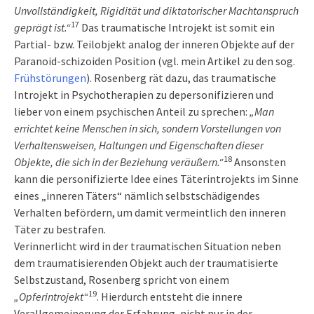
Unvollständigkeit, Rigidität und diktatorischer Machtanspruch
17
geprägt ist.“
Das traumatische Introjekt ist somit ein
Partial- bzw. Teilobjekt analog der inneren Objekte auf der
Paranoid-schizoiden Position (vgl. mein Artikel zu den sog.
Frühstörungen
). Rosenberg rät dazu, das traumatische
Introjekt in Psychotherapien zu depersonifizieren und
lieber von einem psychischen Anteil zu sprechen:
„Man
errichtet keine Menschen in sich, sondern Vorstellungen von
Verhaltensweisen, Haltungen und Eigenschaften dieser
18
Objekte, die sich in der Beziehung veräußern.“
Ansonsten
kann die personifizierte Idee eines Täterintrojekts im Sinne
eines „inneren Täters“ nämlich selbstschädigendes
Verhalten befördern, um damit vermeintlich den inneren
Täter zu bestrafen.
Verinnerlicht wird in der traumatischen Situation neben
dem traumatisierenden Objekt auch der traumatisierte
Selbstzustand, Rosenberg spricht von einem
19
„Opferintrojekt“
. Hierdurch entsteht die innere
Verallgemeinerung der Erfahrung, nicht nur in der