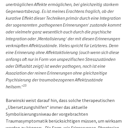
unerträglichen Affekte ermöglichen, bei gleichzeitig starkem
Gegenwartsbezug. Es ist meines Erachtens fraglich, ob der
kurative Effekt dieser Techniken primär durch eine Integration
der sogenannten ‚pathogenen Erinnerungen‘ zustande kommt
oder vielmehr ganz wesentlich auch durch die psychische
Integration oder ‚Mentalisierung‘ der mit diesen Erinnerungen
verknüpften Affektzustände. Vieles spricht für Letzteres. Denn
eine Erinnerung ohne Affektaktivierung (auch wenn sich diese
anfangs oft nur in Form von unspezifischen Stresszuständen
oder Diffusität zeigt) ist weder pathogen, noch ist eine
Assoziation der reinen Erinnerungen ohne gleichzeitige
Psychisierung der traumabezogenen Affektzustände
23
heilsam.“
Barwinski weist darauf hin, dass solche therapeutischen
„Übersetzungshilfen“ immer das aktuelle
Symbolisierungsniveau der vorgebrachten
Traumasymptomatik berücksichtigen müssen, um wirksam
werden zu können:
„Die Form, wie Erinnerungen, Phantasien