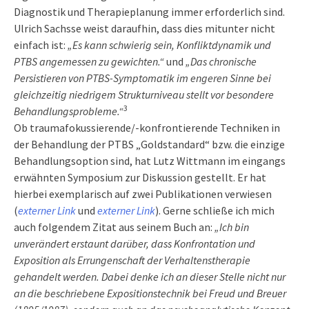
Diagnostik und Therapieplanung immer erforderlich sind.
Ulrich Sachsse weist daraufhin, dass dies mitunter nicht
einfach ist:
„Es kann schwierig sein, Konfliktdynamik und
PTBS angemessen zu gewichten.“
und
„Das chronische
Persistieren von PTBS-Symptomatik im engeren Sinne bei
gleichzeitig niedrigem Strukturniveau stellt vor besondere
3
Behandlungsprobleme.“
Ob traumafokussierende/-konfrontierende Techniken in
der Behandlung der PTBS „Goldstandard“ bzw. die einzige
Behandlungsoption sind, hat Lutz Wittmann im eingangs
erwähnten Symposium zur Diskussion gestellt. Er hat
hierbei exemplarisch auf zwei Publikationen verwiesen
(
externer Link
und
externer Link
). Gerne schließe ich mich
auch folgendem Zitat aus seinem Buch an:
„Ich bin
unverändert erstaunt darüber, dass Konfrontation und
Exposition als Errungenschaft der Verhaltenstherapie
gehandelt werden. Dabei denke ich an dieser Stelle nicht nur
an die beschriebene Expositionstechnik bei Freud und Breuer