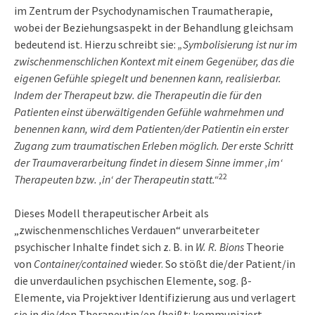
im Zentrum der Psychodynamischen Traumatherapie,
wobei der Beziehungsaspekt in der Behandlung gleichsam
bedeutend ist. Hierzu schreibt sie:
„Symbolisierung ist nur im
zwischenmenschlichen Kontext mit einem Gegenüber, das die
eigenen Gefühle spiegelt und benennen kann, realisierbar.
Indem der Therapeut bzw. die Therapeutin die für den
Patienten einst überwältigenden Gefühle wahrnehmen und
benennen kann, wird dem Patienten/der Patientin ein erster
Zugang zum traumatischen Erleben möglich. Der erste Schritt
der Traumaverarbeitung findet in diesem Sinne immer ‚im‘
22
Therapeuten bzw. ‚in‘ der Therapeutin statt.“
Dieses Modell therapeutischer Arbeit als
„zwischenmenschliches Verdauen“ unverarbeiteter
psychischer Inhalte findet sich z. B. in
W. R. Bions
Theorie
von
Container/contained
wieder. So stößt die/der Patient/in
die unverdaulichen psychischen Elemente, sog. β-
Elemente, via Projektiver Identifizierung aus und verlagert
sie in die/den Therapeutin/en (heißt: kommuniziert