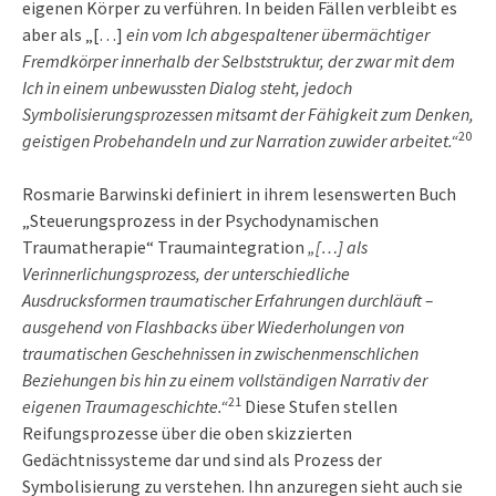
eigenen Körper zu verführen. In beiden Fällen verbleibt es
aber als „[…]
ein vom Ich abgespaltener übermächtiger
Fremdkörper innerhalb der Selbststruktur, der zwar mit dem
Ich in einem unbewussten Dialog steht, jedoch
Symbolisierungsprozessen mitsamt der Fähigkeit zum Denken,
20
geistigen Probehandeln und zur Narration zuwider arbeitet.“
Rosmarie Barwinski definiert in ihrem lesenswerten Buch
„Steuerungsprozess in der Psychodynamischen
Traumatherapie“ Traumaintegration
„[…] als
Verinnerlichungsprozess, der unterschiedliche
Ausdrucksformen traumatischer Erfahrungen durchläuft –
ausgehend von Flashbacks über Wiederholungen von
traumatischen Geschehnissen in zwischenmenschlichen
Beziehungen bis hin zu einem vollständigen Narrativ der
21
eigenen Traumageschichte.“
Diese Stufen stellen
Reifungsprozesse über die oben skizzierten
Gedächtnissysteme dar und sind als Prozess der
Symbolisierung zu verstehen. Ihn anzuregen sieht auch sie