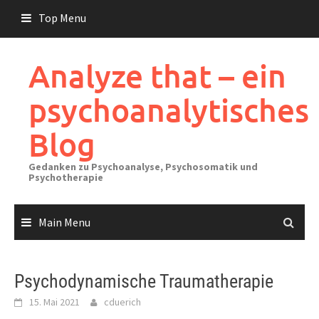
Skip
Top Menu
to
content
Analyze that – ein
psychoanalytisches
Blog
Gedanken zu Psychoanalyse, Psychosomatik und
Psychotherapie
Main Menu
Psychodynamische Traumatherapie
15. Mai 2021
cduerich