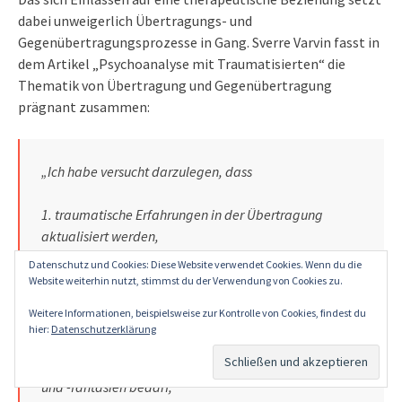
dabei unweigerlich Übertragungs- und
Gegenübertragungsprozesse in Gang. Sverre Varvin fasst in
dem Artikel „Psychoanalyse mit Traumatisierten“ die
Thematik von Übertragung und Gegenübertragung
prägnant zusammen:
„Ich habe versucht darzulegen, dass
1. traumatische Erfahrungen in der Übertragung
aktualisiert werden,
2. der Analytiker in ein Beziehungsszenario
Datenschutz und Cookies: Diese Website verwendet Cookies. Wenn du die
eingebunden wird, das sich meist erst im Nachhinein
Website weiterhin nutzt, stimmst du der Verwendung von Cookies zu.
interpretieren und verstehen lässt,
Weitere Informationen, beispielsweise zur Kontrolle von Cookies, findest du
3. das zentrale Vehikel dafür oft die
hier:
Datenschutzerklärung
Gegenübertragungsaktualisierung ist und dass es der
Aufmerksamkeit für Gegenübertragungsreaktionen
und -fantasien bedarf,