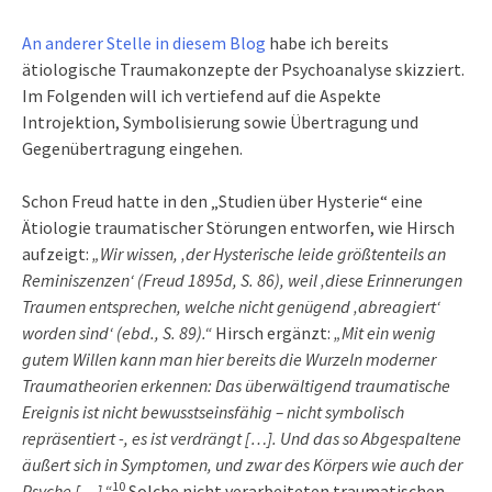
An anderer Stelle in diesem Blog
habe ich bereits
ätiologische Traumakonzepte der Psychoanalyse skizziert.
Im Folgenden will ich vertiefend auf die Aspekte
Introjektion, Symbolisierung sowie Übertragung und
Gegenübertragung eingehen.
Schon Freud hatte in den „Studien über Hysterie“ eine
Ätiologie traumatischer Störungen entworfen, wie Hirsch
aufzeigt:
„Wir wissen, ‚der Hysterische leide größtenteils an
Reminiszenzen‘ (Freud 1895d, S. 86), weil ‚diese Erinnerungen
Traumen entsprechen, welche nicht genügend ‚abreagiert‘
worden sind‘ (ebd., S. 89).“
Hirsch ergänzt:
„Mit ein wenig
gutem Willen kann man hier bereits die Wurzeln moderner
Traumatheorien erkennen: Das überwältigend traumatische
Ereignis ist nicht bewusstseinsfähig – nicht symbolisch
repräsentiert -, es ist verdrängt […]. Und das so Abgespaltene
äußert sich in Symptomen, und zwar des Körpers wie auch der
10
Psyche […].“
Solche nicht verarbeiteten traumatischen